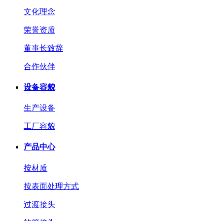
文化理念
荣誉资质
董事长致辞
合作伙伴
设备容貌
生产设备
工厂容貌
产品中心
按材质
按表面处理方式
过渡接头